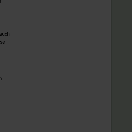
u
 auch
ise
m