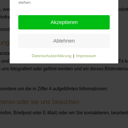
stehen.
 wenn sie sich auf der Webseite für den Empfang des Newslett
Umfrage teilnehmen oder das Kontaktformular ausfüllen.
Akzeptieren
ondere um die in Ziffer 4 aufgeführten Informationen.
Ablehnen
tung von uns teilnehmen
anstaltung teilnehmen, erheben wir Personendaten, um die
Datenschutzerklärung
|
Impressum
 und Ihnen allenfalls zusätzliche Informationen zu senden. Es 
uns fotografiert oder gefilmt werden und wir dieses Bildmateria
ondere um die in Ziffer 4 aufgeführten Informationen.
ieren oder sie uns besuchen
elefon, Briefpost oder E-Mail) oder wir Sie kontaktieren, bearbei