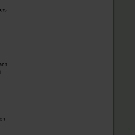
ers
kann
l
ten