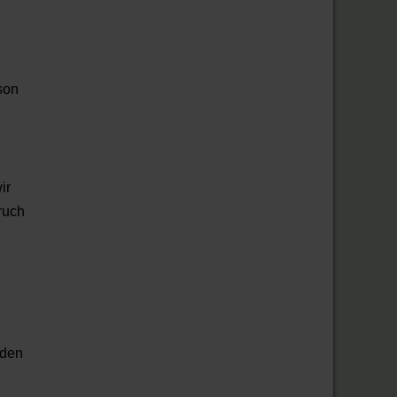
son
ir
ruch
nden