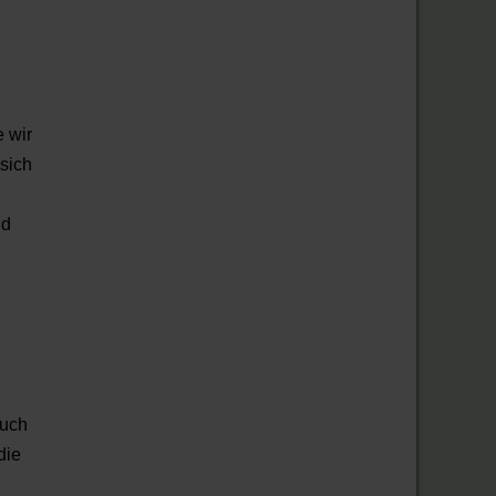
 wir
sich
nd
auch
die